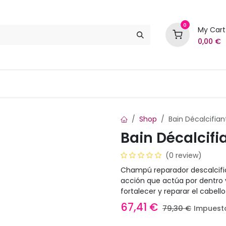
0
My Cart
0,00
€
Marcas
Contáctenos
Shop
Bain Décalcifian
Bain Décalcifi
(0 review)
Champú reparador descalcifi
acción que actúa por dentro y
fortalecer y reparar el cabel
67,41
€
79,30
€
Impuesto