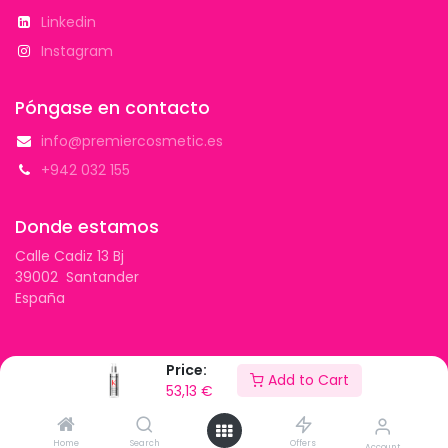
Linkedin
Instagram
Póngase en contacto
info@premiercosmetic.es
+942 032 155
Donde estamos
Calle Cadiz 13 Bj
39002 Santander
España
Price:
Add to Cart
Copyright © Premier Cosmetic 2026
53,13
€
Con tecnología de
- El mejor
Comercio electrónico
de código abierto
Home
Search
Offers
Account