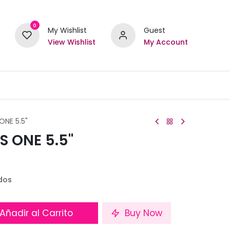
0
My Wishlist
Guest
View Wishlist
My Account
ONE 5.5"
S ONE 5.5"
dos
Añadir al Carrito
Buy Now