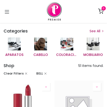
Ir al contenido
0
Categories
See All
APARATOS
CABELLO
COLORACION
MOBILIARIO
Shop
51 items found.
Clear Filters
BELL