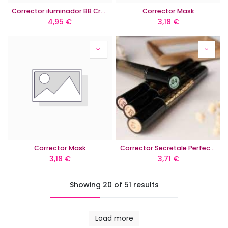
Corrector iluminador BB Cream
Corrector Mask
4,95
€
3,18
€
Corrector Mask
Corrector Secretale Perfect Cover
3,18
€
3,71
€
Showing 20 of 51 results
Load more