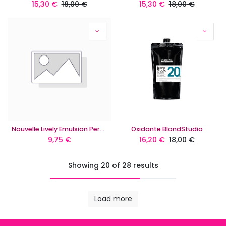
15,30
€
18,00
€
15,30
€
18,00
€
Nouvelle Lively Emulsion Peroxido 1L
Oxidante BlondStudio
9,75
€
16,20
€
18,00
€
Showing 20 of 28 results
Load more