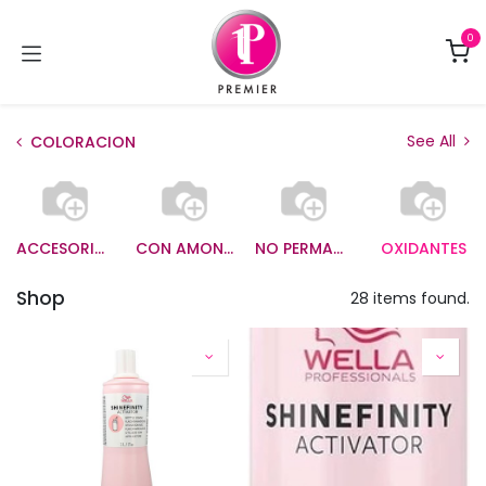
Ir al contenido
0
See All
COLORACION
ACCESORIOS
CON AMONIACO
NO PERMANENTE
OXIDANTES
Shop
28 items found.