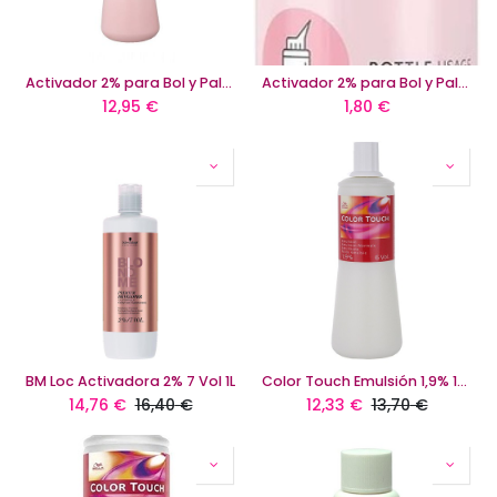
Activador 2% para Bol y Paletina Shinefinity 1000 Ml
Activador 2% para Bol y Paletina Shinefinity 60 Ml
12,95
€
1,80
€
BM Loc Activadora 2% 7 Vol 1L
Color Touch Emulsión 1,9% 1000ml
14,76
€
16,40
€
12,33
€
13,70
€