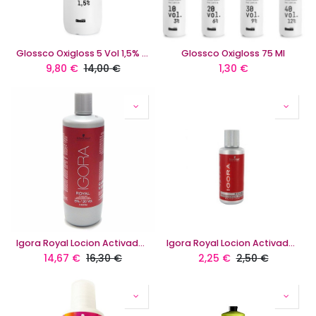
Glossco Oxigloss 5 Vol 1,5% 1000 Ml
Glossco Oxigloss 75 Ml
9,80
€
14,00
€
1,30
€
Igora Royal Locion Activador 1L
Igora Royal Locion Activador 60 ML
14,67
€
16,30
€
2,25
€
2,50
€